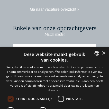
Ga naar vacature overzicht >
Enkele van onze opdrachtgevers
Match made!
×
Deze website maakt gebruik
van cookies.
DUTCH
We gebruiken cookies om inhoud en advertenties te personaliseren
en om ons verkeer te analyseren. We delen ook informatie over uw
ENGLISH
gebruik van onze site met onze advertentie- en analysepartners, die
deze kunnen combineren met andere informatie die u aan hen heeft
Heb je vragen? We staan voor je klaar.
GERMAN
verstrekt of die zij hebben verzameld door uw gebruik van hun
diensten.
Contact opnemen
STRIKT NOODZAKELIJK
PRESTATIE