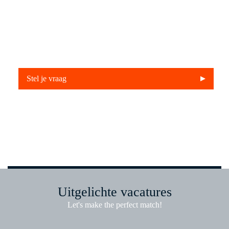
Heb je vragen? We staan voor je
klaar.
Stel je vraag
Uitgelichte vacatures
Let's make the perfect match!