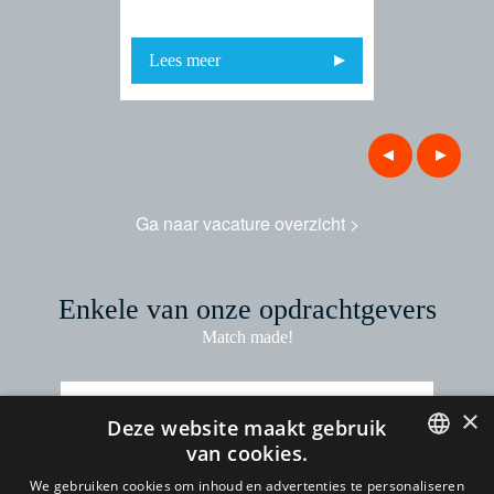
Lees meer
Lees mee
Ga naar vacature overzicht >
Enkele van onze opdrachtgevers
Match made!
×
Deze website maakt gebruik
van cookies.
DUTCH
We gebruiken cookies om inhoud en advertenties te personaliseren