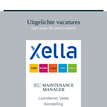
Uitgelichte vacatures
Let's make the perfect match!
 (Fulltime)
MAINTENANCE
Mana
🇳🇱
🇳🇱
(LB)
MANAGER
lid
 Vaste
Loondienst; Vaste
Loond
ng
Aanstelling
A