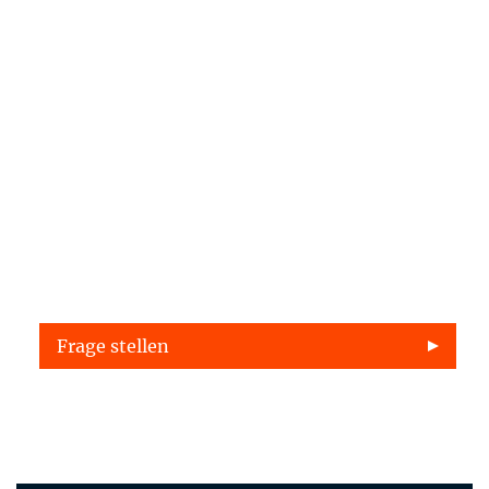
Haben Sie fragen? Wir stehen für
sie bereit
Frage stellen