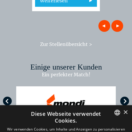
Weiterlesen
Weiterl
Zur Stellenübersicht >
Einige unserer Kunden
Ein perfekter Match!
×
Diese Webseite verwendet
Cookies.
DUTCH
Wir verwenden Cookies, um Inhalte und Anzeigen zu personalisieren