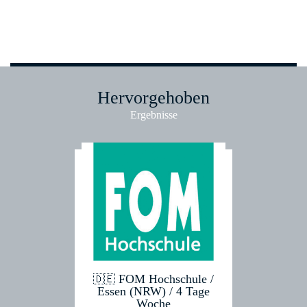
Hervorgehoben
Ergebnisse
m/w/d) /
FOM Hochschule /
Gerh
🇩🇪
🇩🇪
o (NL)
Essen (NRW) / 4 Tage
Syste
Woche