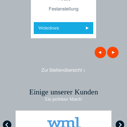
lung
Fes
Festanstellung
Weiterlesen
Weiterles
Zur Stellenübersicht >
Einige unserer Kunden
Ein perfekter Match!