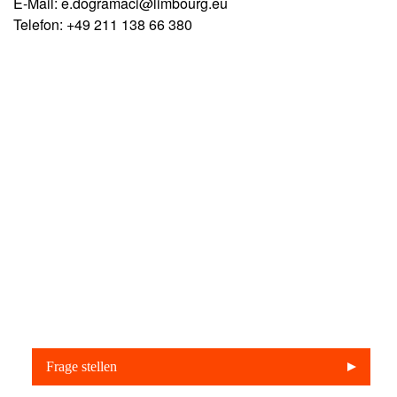
E-Mail: e.dogramaci@limbourg.eu
Telefon: +49 211 138 66 380
Haben Sie fragen? Wir stehen für
sie bereit
Frage stellen